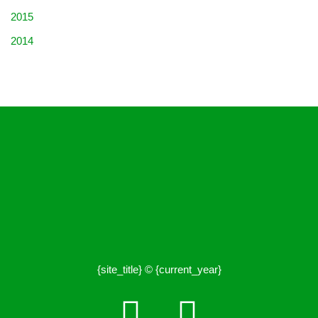
2015
2014
{site_title} © {current_year}