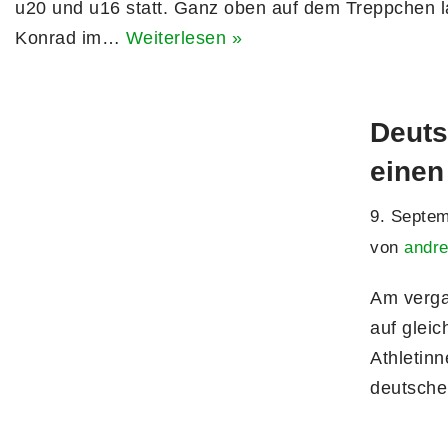
u20 und u16 statt. Ganz oben auf dem Treppchen 
Konrad im…
Weiterlesen »
Deuts
einen
9. Septe
von
andr
Am verga
auf glei
Athletinn
deutsche