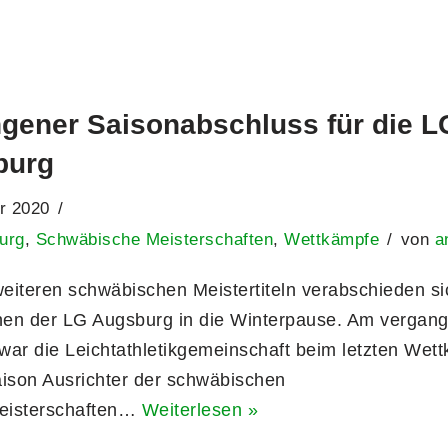
gener Saisonabschluss für die L
burg
r 2020
urg
,
Schwäbische Meisterschaften
,
Wettkämpfe
von
a
weiteren schwäbischen Meistertiteln verabschieden si
nnen der LG Augsburg in die Winterpause. Am vergan
war die Leichtathletikgemeinschaft beim letzten Wet
aison Ausrichter der schwäbischen
eisterschaften…
Weiterlesen »