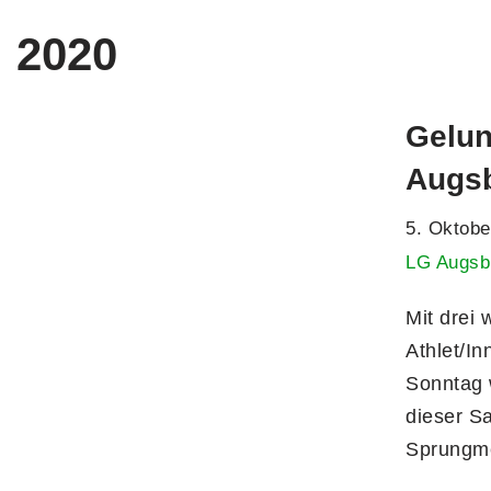
2020
Gelun
Augs
5. Oktobe
LG Augsb
Mit drei 
Athlet/I
Sonntag 
dieser S
Sprungm