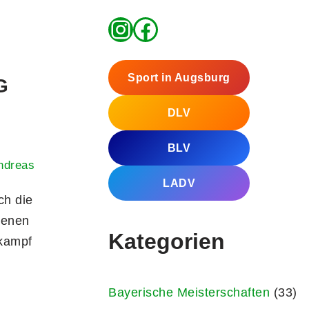
Sport in Augsburg
G
DLV
BLV
ndreas
LADV
ch die
genen
Kategorien
tkampf
Bayerische Meisterschaften
(33)