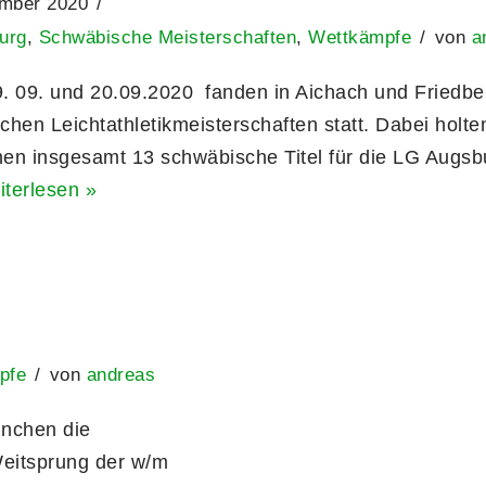
ember 2020
urg
,
Schwäbische Meisterschaften
,
Wettkämpfe
von
a
9. und 20.09.2020 fanden in Aichach und Friedber
hen Leichtathletikmeisterschaften statt. Dabei holte
nnen insgesamt 13 schwäbische Titel für die LG Augsb
terlesen »
pfe
von
andreas
nchen die
eitsprung der w/m