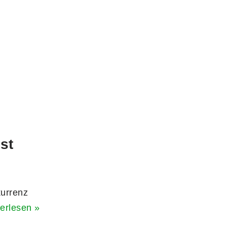
st
kurrenz
erlesen »