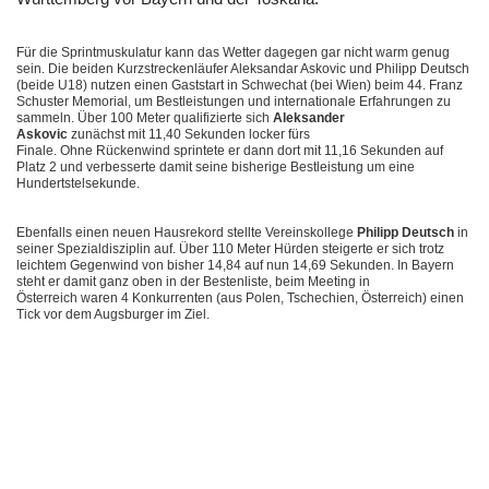
Für die Sprintmuskulatur kann das Wetter dagegen gar nicht warm genug
sein. Die beiden Kurzstreckenläufer Aleksandar Askovic und Philipp Deutsch
(beide U18) nutzen einen Gaststart in Schwechat (bei Wien) beim 44. Franz
Schuster Memorial, um Bestleistungen und internationale Erfahrungen zu
sammeln. Über 100 Meter qualifizierte sich
Aleksander
Askovic
zunächst mit 11,40 Sekunden locker fürs
Finale. Ohne Rückenwind sprintete er dann dort mit 11,16 Sekunden auf
Platz 2 und verbesserte damit seine bisherige Bestleistung um eine
Hundertstelsekunde.
Ebenfalls einen neuen Hausrekord stellte Vereinskollege
Philipp Deutsch
in
seiner Spezialdisziplin auf. Über 110 Meter Hürden steigerte er sich trotz
leichtem Gegenwind von bisher 14,84 auf nun 14,69 Sekunden. In Bayern
steht er damit ganz oben in der Bestenliste, beim Meeting in
Österreich waren 4 Konkurrenten (aus Polen, Tschechien, Österreich) einen
Tick vor dem Augsburger im Ziel.