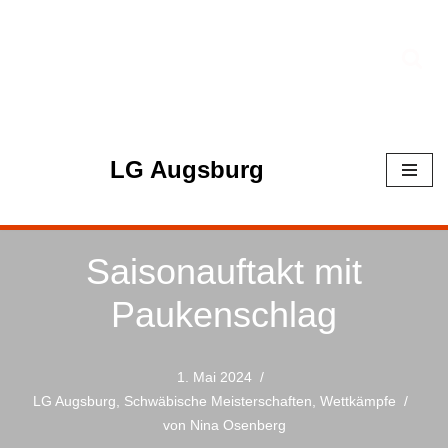
Zum
Inhalt
springen
LG Augsburg
Saisonauftakt mit
Paukenschlag
1. Mai 2024
LG Augsburg
,
Schwäbische Meisterschaften
,
Wettkämpfe
von
Nina Osenberg