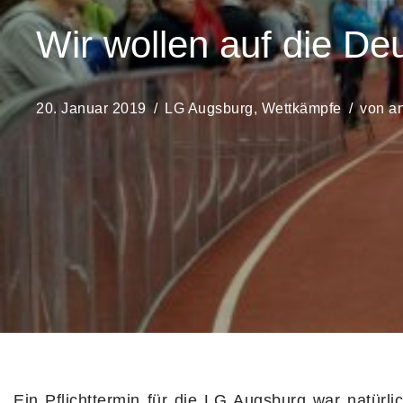
Wir wollen auf die De
20. Januar 2019
LG Augsburg
,
Wettkämpfe
von
a
Ein Pflichttermin für die LG Augsburg war natürl