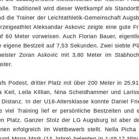
le. Traditionell wird dieser Wettkampf als Standor
d die Trainer der Leichtathletik-Gemeinschaft Augs
orzeigeathlet Aleksandar Askovic zeigte eine gute F
f 60 Meter vorweisen. Auch Florian Bauer, eigentli
ne eigene Bestzeit auf 7,53 Sekunden. Zwei siebte P
eister Zoran Askovic mit 3,80 Meter im Stabhoc
ster.
fs Podest, dritter Platz mit über 200 Meter in 25,9
a Keil, Leila Killian, Nina Scheidhammer und Laris
 Distanz. In der U18-Altersklasse konnte Daniel Fr
 viel Training lief er persönliche Bestzeiten und e
en Platz. Ganzer Stolz der LG Augsburg ist aber de
nen erfolgreich im Wettbewerb stellt. Nella Picha 
 und Mona Mark (14 Jahre) belegten in 1:49,17 Minu