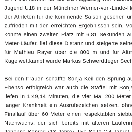
Jugend U18 in der Münchner Werner-von-Linde-Hal
der Athleten für die kommende Saison gesehen un
zufrieden mit den erreichten Ergebnissen sein. V
konnte einen zweiten Platz mit 6,81 Sekunden au
Meter-Läufer, lief diese Distanz und steigerte sei
für Mathieu Rayer über die 800 m und für Altm
Kugelwettkampf wurde Markus Schwerdtfeger Sech
Bei den Frauen schaffte Sonja Keil den Sprung au
Ebenso erfolgreich war auch die Staffel mit Sonj
liefen in 1:49,14 Minuten, die vier Mal 200 Meter
langer Krankheit ein Ausrufezeichen setzen, ohne
Finallauf über 60 Meter einen respektablen siebt
Nachwuchs, der sich bereits mit älteren Läuferin
Johanna Konrad (13 Jahre), Ilva Seitz (14 Jahre)