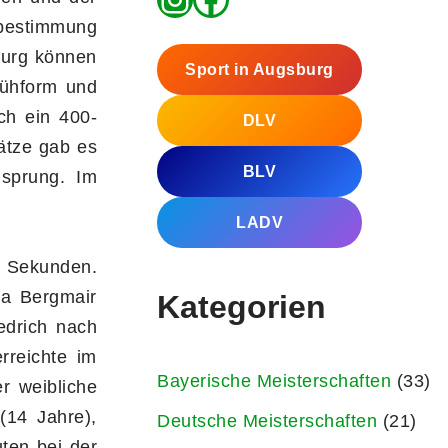
tbestimmung
burg können
Sport in Augsburg
rühform und
ch ein 400-
DLV
lätze gab es
BLV
hsprung. Im
LADV
1 Sekunden.
sa Bergmair
Kategorien
iedrich nach
rreichte im
Bayerische Meisterschaften
(33)
r weibliche
(14 Jahre),
Deutsche Meisterschaften
(21)
ten bei der