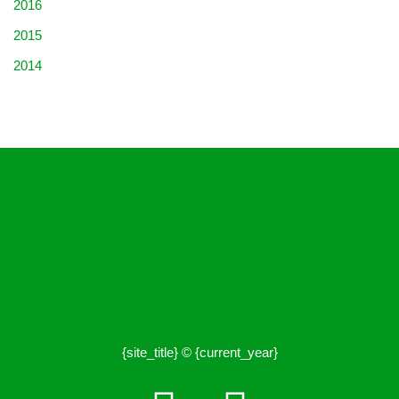
2016
2015
2014
{site_title} © {current_year}