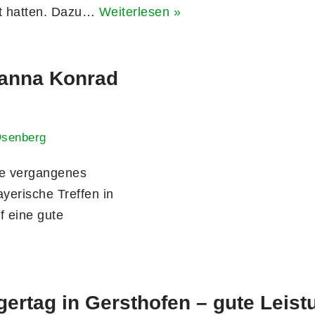
et hatten. Dazu…
Weiterlesen »
hanna Konrad
Osenberg
se vergangenes
yerische Treffen in
f eine gute
gertag in Gersthofen – gute Leis