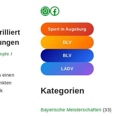
Sport in Augsburg
lliert
tungen
DLV
mpfe
BLV
LADV
n einen
unkten
Kategorien
ck
Bayerische Meisterschaften
(33)