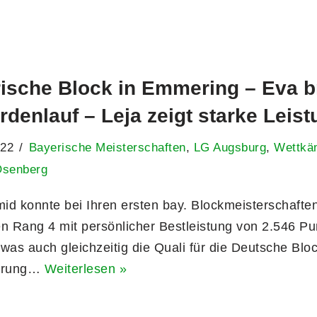
ische Block in Emmering – Eva bri
rdenlauf – Leja zeigt starke Leis
022
Bayerische Meisterschaften
,
LG Augsburg
,
Wettkä
Osenberg
id konnte bei Ihren ersten bay. Blockmeisterschafte
en Rang 4 mit persönlicher Bestleistung von 2.546 P
was auch gleichzeitig die Quali für die Deutsche Blo
Sprung…
Weiterlesen »