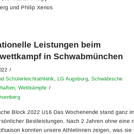
erg und Philip Xenos
tionelle Leistungen beim
kwettkampf in Schwabmünchen
022
nd Schülerleichtathletik
,
LG Augsburg
,
Schwäbische
haften
,
Wettkämpfe
Osenberg
che Block 2022 U16 Das Wochenende stand ganz i
rsönlicher Bestleistungen. Nach 2 Jahren ohne eine r
fsaison konnten unsere Athletinnen zeigen, was sie 