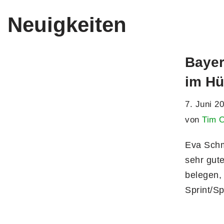
Neuigkeiten
Bayer
im Hü
7. Juni 2
von
Tim 
Eva Schm
sehr gut
belegen, 
Sprint/